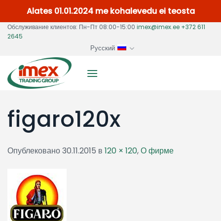
Alates 01.01.2024 me kohalevedu ei teosta
Skip
Обслуживание клиентов: Пн-Пт 08:00-15:00
imex@imex.ee
+372 611
2645
to
Русский
content
figaro120x
Опублековано
30.11.2015
в
120 × 120
,
О фирме